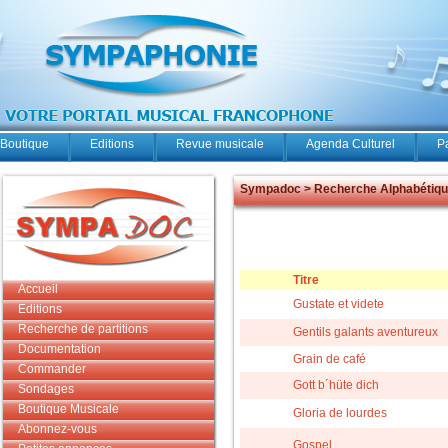
Boutique
Editions
Revue musicale
Agenda Culturel
P
Sympadoc > Recherche Alphabétiq
Titre
Accueil
Gustate et videte
Editions
Recherche de partitions
Gentils galants aventureux
Documentation
Grain de café
Commander
Gott b´hüte dich
Sondages
Boutique Musicale
Gloria de lourdes
Abonnez-vous
Gospel