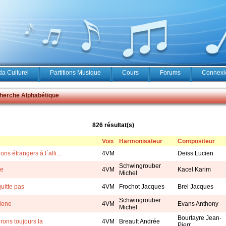
a Culturel
Partitions Musique
Cours
Forums
Connexio
erche Alphabétique
826 résultat(s)
Voix
Harmonisateur
Compositeur
ons étrangers à l´alli...
4VM
Deiss Lucien
Schwingrouber
ge
4VM
Kacel Karim
Michel
uitte pas
4VM
Frochot Jacques
Brel Jacques
Schwingrouber
lone
4VM
Evans Anthony
Michel
Bourtayre Jean-
rons toujours la
4VM
Breault Andrée
Pierr...