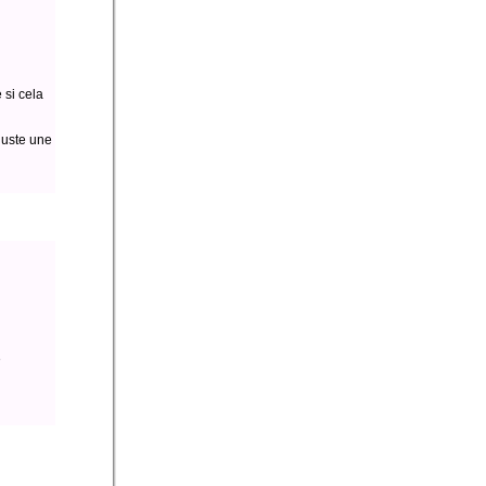
 si cela
juste une
e