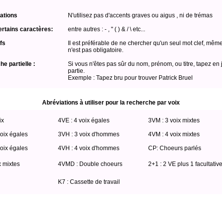
ations
N'utilisez pas d'accents graves ou aigus , ni de trémas
ertains caractères:
entre autres : - , " ( ) & / \ etc...
fs
Il est préférable de ne chercher qu'un seul mot clef, même
n'est pas obligatoire.
e partielle :
Si vous n'êtes pas sûr du nom, prénom, ou titre, tapez en 
partie.
Exemple : Tapez bru pour trouver Patrick Bruel
Abréviations à utiliser pour la recherche par voix
ix
4VE : 4 voix égales
3VM : 3 voix mixtes
oix égales
3VH : 3 voix d'hommes
4VM : 4 voix mixtes
oix égales
4VH : 4 voix d'hommes
CP: Choeurs parlés
x mixtes
4VMD : Double choeurs
2+1 : 2 VE plus 1 facultativ
K7 : Cassette de travail