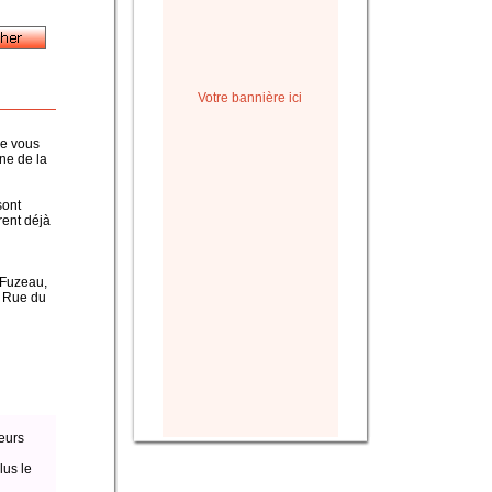
Votre bannière ici
ue vous
ine de la
sont
rent déjà
, Fuzeau,
a Rue du
eurs
lus le