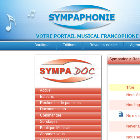
Boutique
Editions
Revue musicale
Agend
Sympadoc > Rech
Titre
Accueil
Nous éti
Editions
Recherche de partitions
Naufra
Documentation
Commander
Ne me q
Sondages
Never a
Boutique Musicale
Abonnez-vous
Nous se