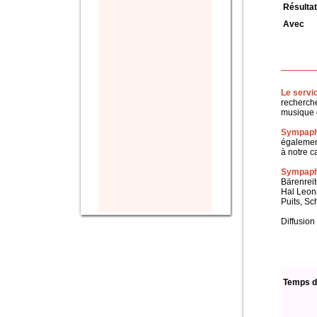
Résultat
Avec
Le servi
recherche
musique c
Sympaph
également
à notre c
Sympapho
Bärenreit
Hal Leon
Puits, Sc
Diffusion
Temps d