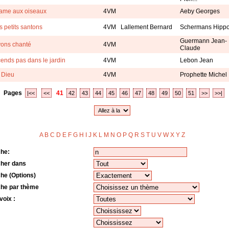
ame aux oiseaux
4VM
Aeby Georges
s petits santons
4VM
Lallement Bernard
Schermans Hippo
Guermann Jean-
ons chanté
4VM
Claude
ends pas dans le jardin
4VM
Lebon Jean
 Dieu
4VM
Prophette Michel
Pages
41
|<<
<<
42
43
44
45
46
47
48
49
50
51
>>
>>|
A
B
C
D
E
F
G
H
I
J
K
L
M
N
O
P
Q
R
S
T
U
V
W
X
Y
Z
o
he:
her dans
he (Options)
he par thème
voix :