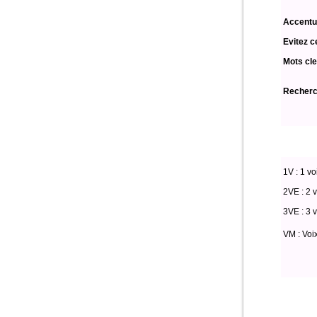
Accentu
Evitez c
Mots cle
Recherch
1V : 1 vo
2VE : 2 v
3VE : 3 v
VM : Voi