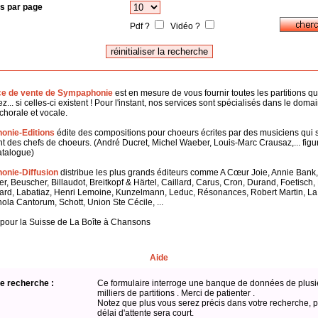
s par page
Pdf ?
Vidéo ?
ce de vente de Sympaphonie
est en mesure de vous fournir toutes les partitions q
z... si celles-ci existent ! Pour l'instant, nos services sont spécialisés dans le doma
horale et vocale.
onie-Editions
édite des compositions pour choeurs écrites par des musiciens qui 
 des chefs de choeurs. (André Ducret, Michel Waeber, Louis-Marc Crausaz,... figu
atalogue)
nie-Diffusion
distribue les plus grands éditeurs comme A Cœur Joie, Annie Bank,
er, Beuscher, Billaudot, Breitkopf & Härtel, Caillard, Carus, Cron, Durand, Foetisch
ard, Labatiaz, Henri Lemoine, Kunzelmann, Leduc, Résonances, Robert Martin, L
hola Cantorum, Schott, Union Ste Cécile, ...
 pour la Suisse de La Boîte à Chansons
Aide
e recherche :
Ce formulaire interroge une banque de données de plusi
milliers de partitions . Merci de patienter .
Notez que plus vous serez précis dans votre recherche, p
délai d'attente sera court.