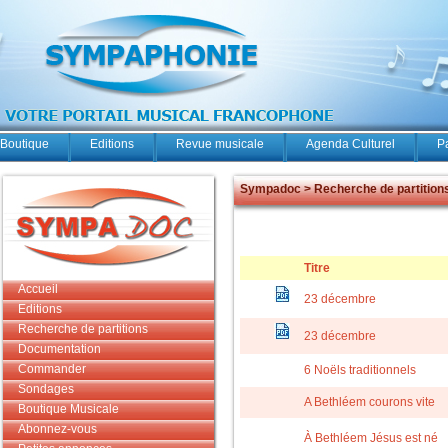
Boutique
Editions
Revue musicale
Agenda Culturel
P
Sympadoc > Recherche de partition
Titre
Accueil
23 décembre
Editions
Recherche de partitions
23 décembre
Documentation
Commander
6 Noëls traditionnels
Sondages
A Bethléem courons vite
Boutique Musicale
Abonnez-vous
À Bethléem Jésus est né