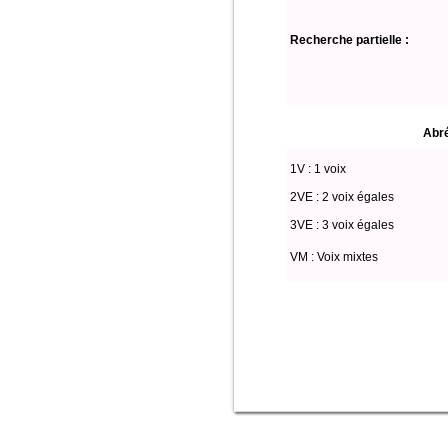
Recherche partielle :
Abré
1V : 1 voix
2VE : 2 voix égales
3VE : 3 voix égales
VM : Voix mixtes
Select * from partitio where Fete='Noë