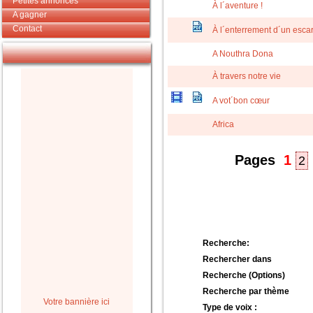
Petites annonces
À l´aventure !
A gagner
Contact
À l´enterrement d´un esca
A Nouthra Dona
À travers notre vie
A vot´bon cœur
Africa
Pages
1
2
Recherche:
Rechercher dans
Recherche (Options)
Recherche par thème
Votre bannière ici
Type de voix :