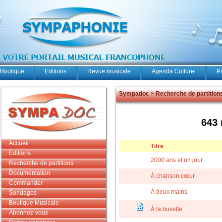
Boutique
Editions
Revue musicale
Agenda Culturel
P
Sympadoc > Recherche de partition
643 
Accueil
Titre
Editions
2000 ans et un jour
Recherche de partitions
Documentation
À chanson cœur
Commander
À deux mains
Sondages
Boutique Musicale
À la buvette
Abonnez-vous