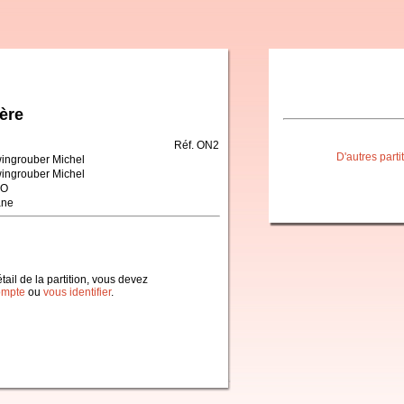
ère
Réf. ON2
D'autres part
ingrouber Michel
ingrouber Michel
NO
ane
étail de la partition, vous devez
ompte
ou
vous identifier
.