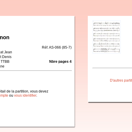
gnon
Réf. AS-066 (85-7)
at Jean
t Denis
 TTBB
Nbre pages 4
ane
D'autres part
étail de la partition, vous devez
ompte
ou
vous identifier
.