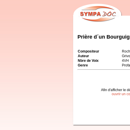
Prière d´un Bourgui
Compositeur
Roch
Auteur
Grivo
Nbre de Voix
4VH
Genre
Prof
Afin d'afficher le d
ouvrir un c