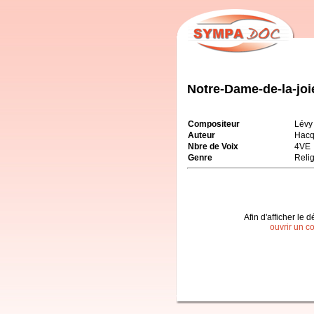
Notre-Dame-de-la-joi
Compositeur
Lévy
Auteur
Hacq
Nbre de Voix
4VE
Genre
Reli
Afin d'afficher le d
ouvrir un c