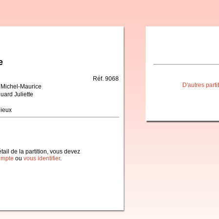
e
Réf. 9068
D'autres part
 Michel-Maurice
uard Juliette
gieux
étail de la partition, vous devez
ompte
ou
vous identifier
.