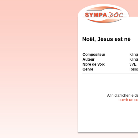
Noël, Jésus est né
Compositeur
Klin
Auteur
Kling
Nbre de Voix
3VE
Genre
Reli
Afin d'afficher le d
ouvrir un c