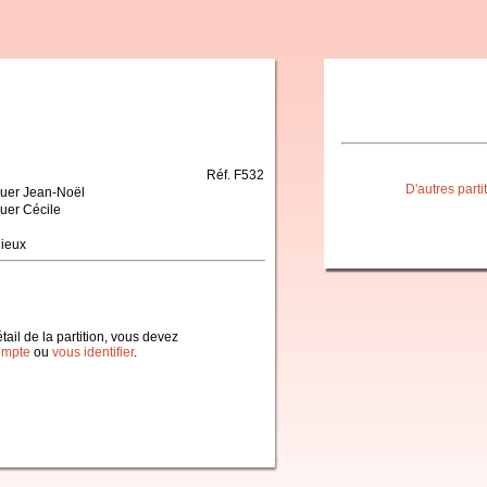
Réf. F532
D'autres part
guer Jean-Noël
uer Cécile
gieux
étail de la partition, vous devez
ompte
ou
vous identifier
.