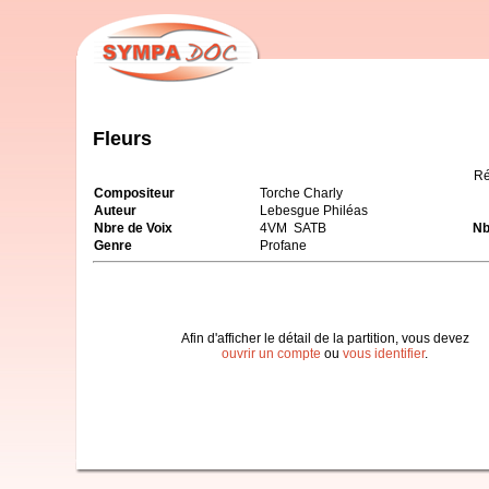
Fleurs
Ré
Compositeur
Torche Charly
Auteur
Lebesgue Philéas
Nbre de Voix
4VM SATB
Nb
Genre
Profane
Afin d'afficher le détail de la partition, vous devez
ouvrir un compte
ou
vous identifier
.