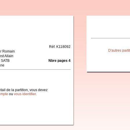
Réf. K118092
D'autres part
er Romain
st Allain
 SATB
Nbre pages 4
ane
étail de la partition, vous devez
ompte
ou
vous identifier
.