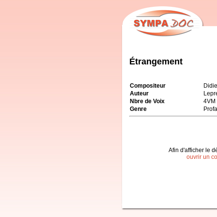
Étrangement
Compositeur
Didi
Auteur
Lepre
Nbre de Voix
4VM
Genre
Prof
Afin d'afficher le d
ouvrir un c