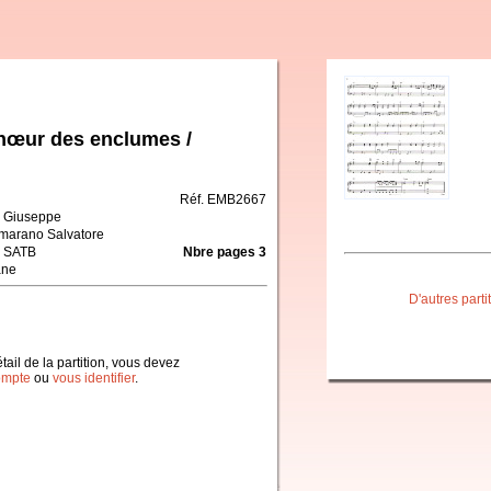
Chœur des enclumes /
Réf. EMB2667
i Giuseppe
arano Salvatore
 SATB
Nbre pages 3
ane
D'autres part
étail de la partition, vous devez
ompte
ou
vous identifier
.