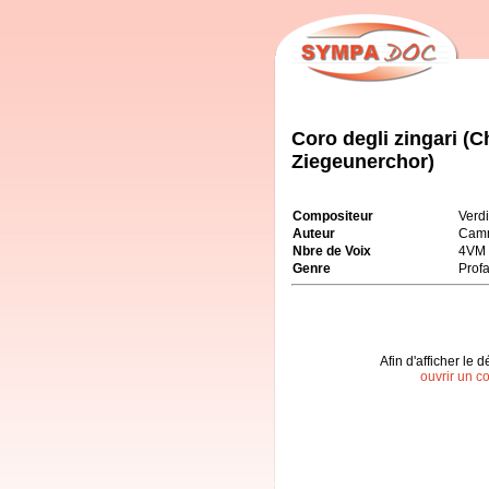
Coro degli zingari (
Ziegeunerchor)
Compositeur
Verd
Auteur
Camm
Nbre de Voix
4VM
Genre
Prof
Afin d'afficher le d
ouvrir un c