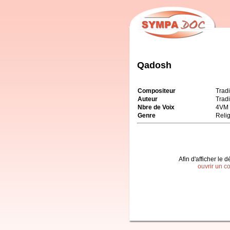
Qadosh
Compositeur
Tradi
Auteur
Tradi
Nbre de Voix
4VM
Genre
Reli
Afin d'afficher le d
ouvrir un c