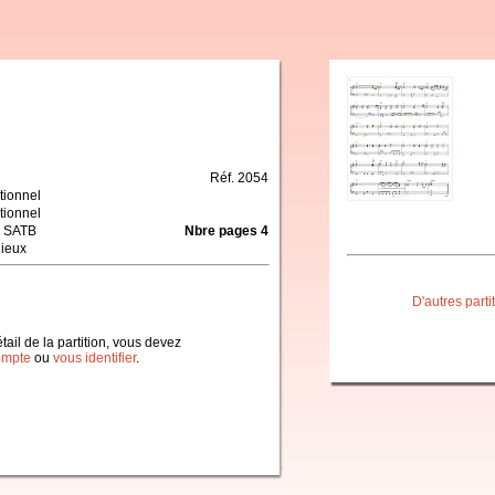
Réf. 2054
tionnel
tionnel
 SATB
Nbre pages 4
gieux
D'autres part
étail de la partition, vous devez
ompte
ou
vous identifier
.