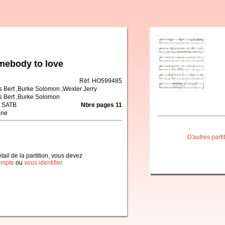
mebody to love
Réf. HO599485
s Bert ,Burke Solomon ,Wexler Jerry
s Bert ,Burke Solomon
 SATB
Nbre pages 11
ane
D'autres part
étail de la partition, vous devez
ompte
ou
vous identifier
.