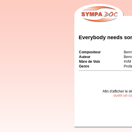
Everybody needs so
Compositeur
Bern
Auteur
Bern
Nbre de Voix
4VM
Genre
Prof
Afin d'afficher le d
ouvrir un c