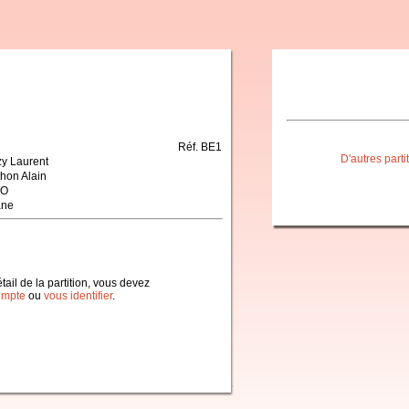
Réf. BE1
D'autres part
zy Laurent
hon Alain
NO
ane
étail de la partition, vous devez
ompte
ou
vous identifier
.