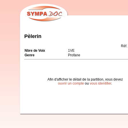
Pèlerin
Réf.
Nbre de Voix
1VE
Genre
Profane
Afin d'afficher le détail de la partition, vous devez
ouvrir un compte
ou
vous identifier
.