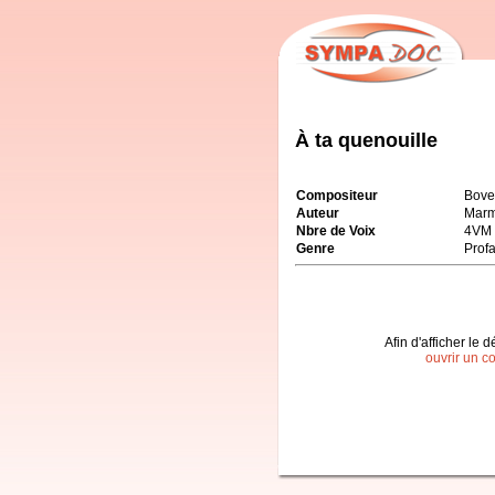
À ta quenouille
Compositeur
Bove
Auteur
Marm
Nbre de Voix
4VM
Genre
Prof
Afin d'afficher le d
ouvrir un c