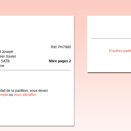
Réf. FH7980
D'autres part
t Joseph
ier Xavier
 SATB
Nbre pages 2
ane
étail de la partition, vous devez
ompte
ou
vous identifier
.