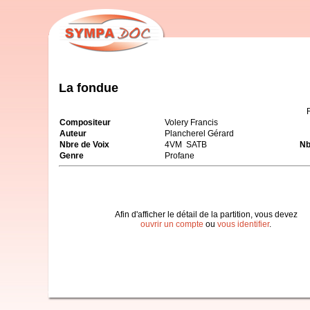
La fondue
Compositeur
Volery Francis
Auteur
Plancherel Gérard
Nbre de Voix
4VM SATB
Nb
Genre
Profane
Afin d'afficher le détail de la partition, vous devez
ouvrir un compte
ou
vous identifier
.