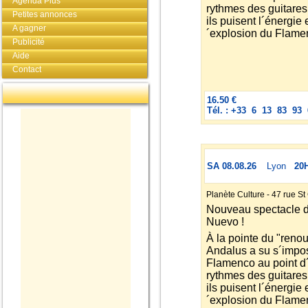
Agenda Plus
rythmes des guitares 
Petites annonces
ils puisent l´énergie 
A gagner
´explosion du Flame
Publicité
Aide
Contact
16.50 €
Tél. : +33 6 13 83 93 
SA 08.08.26
Lyon
20
Planète Culture - 47 rue S
Nouveau spectacle 
Nuevo !
À la pointe du "ren
Andalus a su s´impos
Flamenco au point d´
rythmes des guitares 
ils puisent l´énergie 
´explosion du Flame