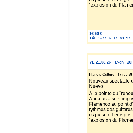
´explosion du Flame
16.50 €
Tél. : +33 6 13 83 93 
VE 21.08.26
Lyon
20
Planète Culture - 47 rue S
Nouveau spectacle 
Nuevo !
À la pointe du "ren
Andalus a su s´impos
Flamenco au point d´
rythmes des guitares 
ils puisent l´énergie 
´explosion du Flame