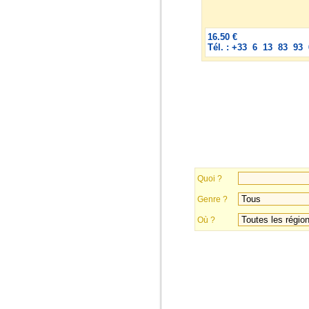
16.50 €
Tél. : +33 6 13 83 93 
Quoi ?
Genre ?
Où ?