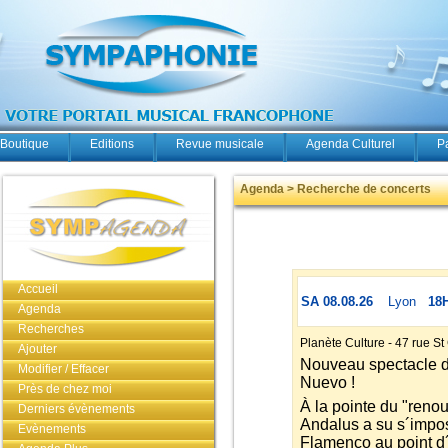
Boutique
Editions
Revue musicale
Agenda Culturel
P
Agenda > Recherche de concerts
Accueil
SA 08.08.26
Lyon
18
Agenda
Recherches
Planète Culture - 47 rue S
Ajouter
Nouveau spectacle 
Modifier / Effacer
Nuevo !
Près de chez moi
À la pointe du "ren
Derniers évènements
Andalus a su s´impos
Evènements
Flamenco au point d´