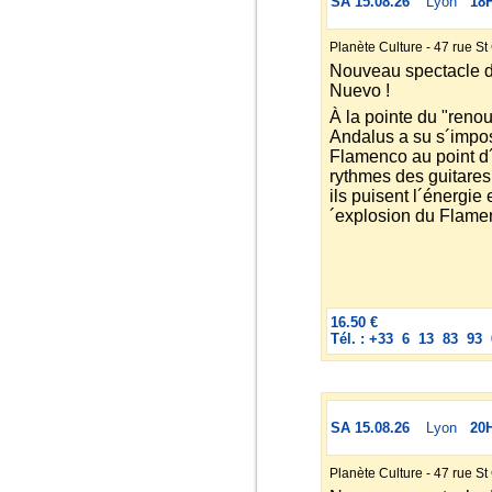
SA 15.08.26
Lyon
18
Planète Culture - 47 rue S
Nouveau spectacle 
Nuevo !
À la pointe du "ren
Andalus a su s´impos
Flamenco au point d´
rythmes des guitares 
ils puisent l´énergie 
´explosion du Flame
16.50 €
Tél. : +33 6 13 83 93 
SA 15.08.26
Lyon
20
Planète Culture - 47 rue S