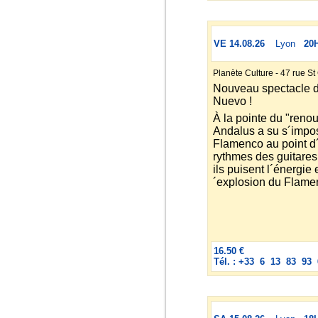
VE 14.08.26
Lyon
20
Planète Culture - 47 rue S
Nouveau spectacle 
Nuevo !
À la pointe du "ren
Andalus a su s´impos
Flamenco au point d´
rythmes des guitares 
ils puisent l´énergie 
´explosion du Flame
16.50 €
Tél. : +33 6 13 83 93 