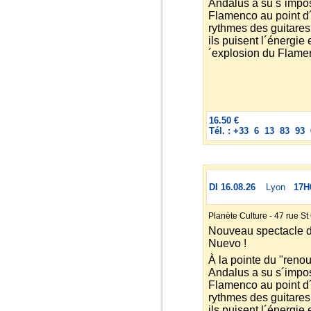
Andalus a su s´impos
Flamenco au point d´
rythmes des guitares 
ils puisent l´énergie 
´explosion du Flame
16.50 €
Tél. : +33 6 13 83 93 
DI 16.08.26
Lyon
17H
Planète Culture - 47 rue S
Nouveau spectacle 
Nuevo !
À la pointe du "ren
Andalus a su s´impos
Flamenco au point d´
rythmes des guitares 
ils puisent l´énergie 