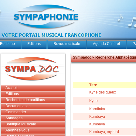
Boutique
Editions
Revue musicale
Agenda Culturel
P
Sympadoc > Recherche Alphabétiq
Titre
Accueil
Kyrie des gueux
Editions
Recherche de partitions
Kyrie
Documentation
Karolinka
Commander
Kumbaya
Sondages
Boutique Musicale
Kumbaya
Abonnez-vous
Kumbaya, my lord