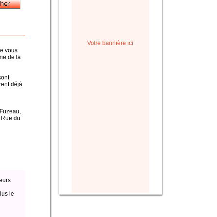
Votre bannière ici
ue vous
ine de la
sont
rent déjà
, Fuzeau,
a Rue du
eurs
lus le