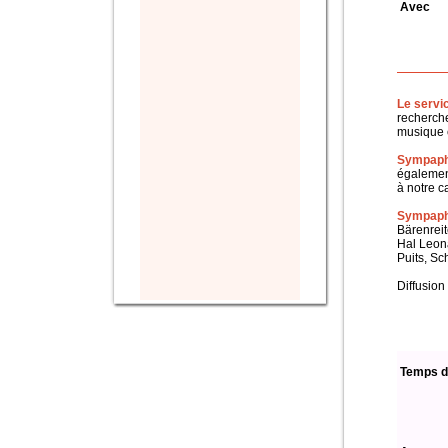
Avec
Le servi
recherche
musique c
Sympaph
également
à notre c
Sympapho
Bärenreit
Hal Leon
Puits, Sc
Diffusion
Temps d