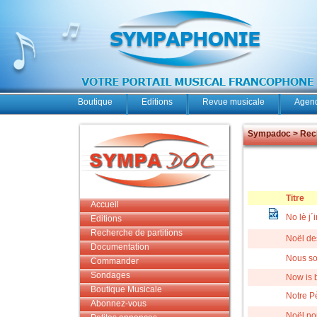
Boutique
Editions
Revue musicale
Agend
Sympadoc > Rech
Titre
Accueil
No lè j´
Editions
Recherche de partitions
Noël des
Documentation
Nous s
Commander
Sondages
Now is b
Boutique Musicale
Notre P
Abonnez-vous
Noël no