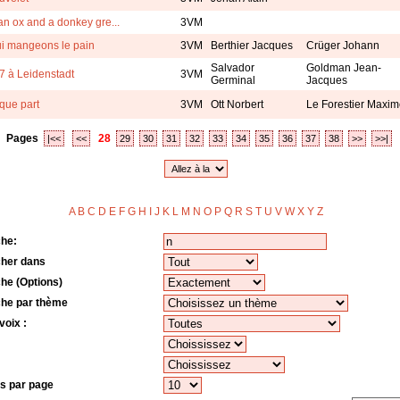
an ox and a donkey gre...
3VM
i mangeons le pain
3VM
Berthier Jacques
Crüger Johann
Salvador
Goldman Jean-
7 à Leidenstadt
3VM
Germinal
Jacques
que part
3VM
Ott Norbert
Le Forestier Maxi
Pages
28
|<<
<<
29
30
31
32
33
34
35
36
37
38
>>
>>|
A
B
C
D
E
F
G
H
I
J
K
L
M
N
O
P
Q
R
S
T
U
V
W
X
Y
Z
o
he:
her dans
he (Options)
he par thème
voix :
s par page