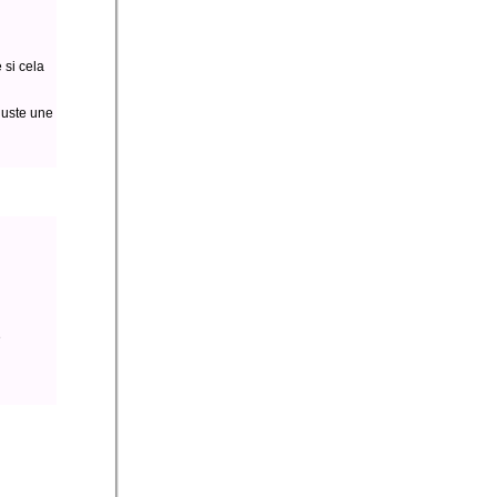
 si cela
juste une
e