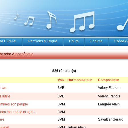
a Culturel
Partitions Musique
Cours
Forums
Connexio
erche Alphabétique
826 résultat(s)
Voix
Harmonisateur
Compositeur
infan
3VE
Volery Fabien
 lutins
3VE
Volery Francis
ommes son peuple
3VM
Langrée Alain
orn the prince of ligh...
3VM
ère
3VM
Savattier Gérard
uvelet
3VM
Jehan Alain