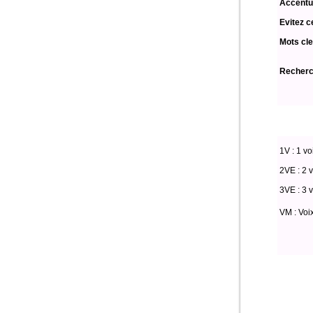
Accentu
Evitez c
Mots cle
Recherch
1V : 1 vo
2VE : 2 v
3VE : 3 v
VM : Voi