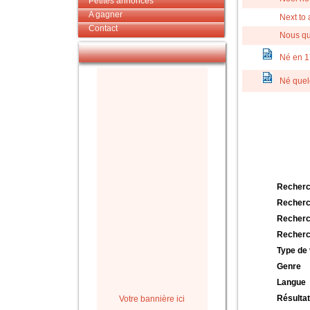
Petites annonces
A gagner
Next to 
Contact
Nous qu
Né en 1
Né quel
Recherc
Recherc
Recherc
Recherc
Type de 
Genre
Langue
Résultat
Votre bannière ici