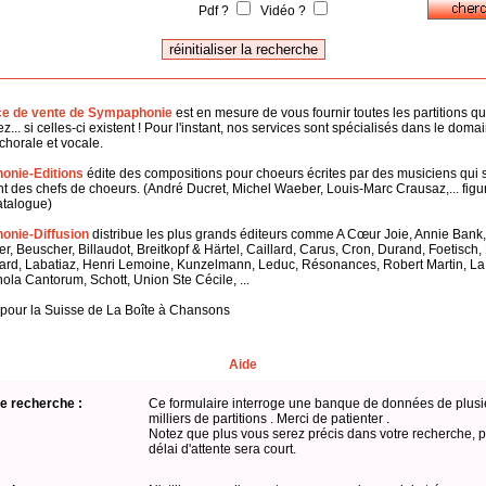
Pdf ?
Vidéo ?
ce de vente de Sympaphonie
est en mesure de vous fournir toutes les partitions q
z... si celles-ci existent ! Pour l'instant, nos services sont spécialisés dans le doma
horale et vocale.
onie-Editions
édite des compositions pour choeurs écrites par des musiciens qui 
 des chefs de choeurs. (André Ducret, Michel Waeber, Louis-Marc Crausaz,... figu
atalogue)
nie-Diffusion
distribue les plus grands éditeurs comme A Cœur Joie, Annie Bank,
er, Beuscher, Billaudot, Breitkopf & Härtel, Caillard, Carus, Cron, Durand, Foetisch
ard, Labatiaz, Henri Lemoine, Kunzelmann, Leduc, Résonances, Robert Martin, L
hola Cantorum, Schott, Union Ste Cécile, ...
 pour la Suisse de La Boîte à Chansons
Aide
e recherche :
Ce formulaire interroge une banque de données de plusi
milliers de partitions . Merci de patienter .
Notez que plus vous serez précis dans votre recherche, p
délai d'attente sera court.