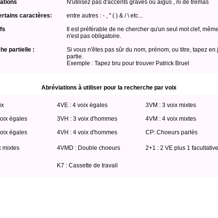
ations
N'utilisez pas d'accents graves ou aigus , ni de trémas
ertains caractères:
entre autres : - , " ( ) & / \ etc...
fs
Il est préférable de ne chercher qu'un seul mot clef, même
n'est pas obligatoire.
e partielle :
Si vous n'êtes pas sûr du nom, prénom, ou titre, tapez en 
partie.
Exemple : Tapez bru pour trouver Patrick Bruel
Abréviations à utiliser pour la recherche par voix
ix
4VE : 4 voix égales
3VM : 3 voix mixtes
oix égales
3VH : 3 voix d'hommes
4VM : 4 voix mixtes
oix égales
4VH : 4 voix d'hommes
CP: Choeurs parlés
x mixtes
4VMD : Double choeurs
2+1 : 2 VE plus 1 facultativ
K7 : Cassette de travail