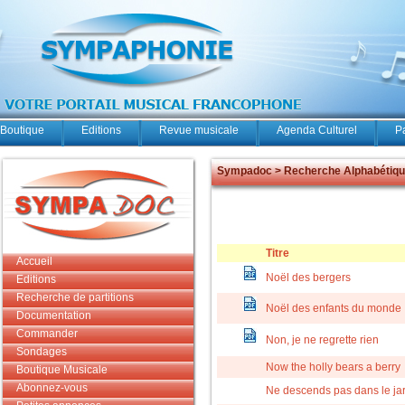
Boutique
Editions
Revue musicale
Agenda Culturel
P
Sympadoc > Recherche Alphabétiq
Titre
Accueil
Noël des bergers
Editions
Recherche de partitions
Noël des enfants du monde
Documentation
Commander
Non, je ne regrette rien
Sondages
Now the holly bears a berry
Boutique Musicale
Abonnez-vous
Ne descends pas dans le ja