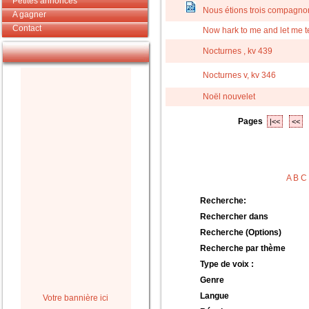
Petites annonces
Nous étions trois compagno
A gagner
Contact
Now hark to me and let me te
Nocturnes , kv 439
Nocturnes v, kv 346
Noël nouvelet
Pages
|<<
<<
A
B
C
Recherche:
Rechercher dans
Recherche (Options)
Recherche par thème
Type de voix :
Genre
Langue
Votre bannière ici