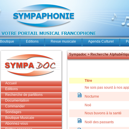
Boutique
Editions
Revue musicale
Agenda Culturel
P
Sympadoc > Recherche Alphabétiq
Titre
Accueil
Ne sois pas sourd à nos app
Editions
Recherche de partitions
Nocturne
Documentation
Noé
Commander
Sondages
Nous buvons à la santé
Boutique Musicale
Noël des passants
Abonnez-vous