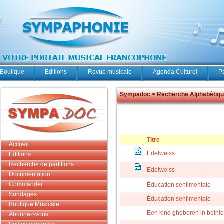
Boutique
Editions
Revue musicale
Agenda Culturel
P
Sympadoc > Recherche Alphabétiq
Titre
Accueil
Edelweiss
Editions
Recherche de partitions
Edelweiss
Documentation
Commander
Éducation sentimentale
Sondages
Éducation sentimentale
Boutique Musicale
Een kind gheboren in beth
Abonnez-vous