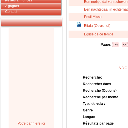
Petites annonces
Een meisje dat van scheveni
A gagner
Een nachtegaal in echterna
Contact
Eesti Missa
Effata (Ouvre-toi)
Église de ce temps
Pages
|<<
<<
A
B
C
Recherche:
Rechercher dans
Recherche (Options)
Recherche par thème
Type de voix :
Genre
Langue
Votre bannière ici
Résultats par page