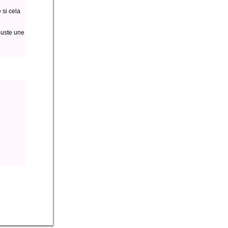
 si cela
juste une
e