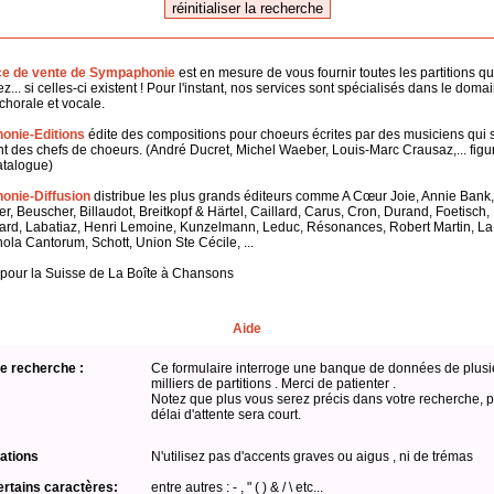
ce de vente de Sympaphonie
est en mesure de vous fournir toutes les partitions q
z... si celles-ci existent ! Pour l'instant, nos services sont spécialisés dans le doma
horale et vocale.
onie-Editions
édite des compositions pour choeurs écrites par des musiciens qui 
 des chefs de choeurs. (André Ducret, Michel Waeber, Louis-Marc Crausaz,... figu
atalogue)
nie-Diffusion
distribue les plus grands éditeurs comme A Cœur Joie, Annie Bank,
er, Beuscher, Billaudot, Breitkopf & Härtel, Caillard, Carus, Cron, Durand, Foetisch
ard, Labatiaz, Henri Lemoine, Kunzelmann, Leduc, Résonances, Robert Martin, L
hola Cantorum, Schott, Union Ste Cécile, ...
 pour la Suisse de La Boîte à Chansons
Aide
e recherche :
Ce formulaire interroge une banque de données de plusi
milliers de partitions . Merci de patienter .
Notez que plus vous serez précis dans votre recherche, p
délai d'attente sera court.
ations
N'utilisez pas d'accents graves ou aigus , ni de trémas
ertains caractères:
entre autres : - , " ( ) & / \ etc...