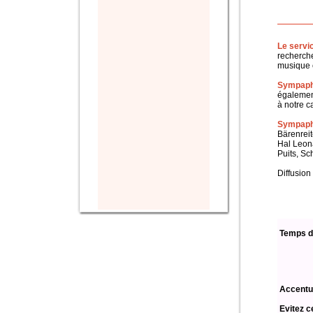
Le servi
recherche
musique c
Sympaph
également
à notre c
Sympapho
Bärenreit
Hal Leon
Puits, Sc
Diffusion
Temps d
Accentu
Evitez c