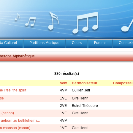
a Culturel
Partitions Musique
Cours
Forums
Connexio
erche Alphabétique
880 résultat(s)
Voix
Harmonisateur
Composite
e i feel the spirit
4VM
Guillen Jeff
sse
1VE
Gire Henri
2VE
Botrel Théodore
e (canon)
1VE
Gire Henri
 geborn zu bethlehem i...
4VM
la chanson (canon)
1VE
Gire Henri