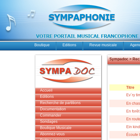
Boutique
Editions
Revue musicale
Agend
Sympadoc > Rech
Titre
Accueil
Ev´ry tim
Editions
Recherche de partitions
En cha
Documentation
En forêt
Commander
En rout
Sondages
Ein kind
Boutique Musicale
Abonnez-vous
Écoute 