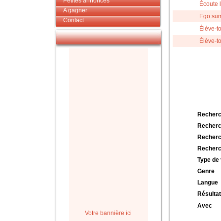
Petites annonces
Écoute l
A gagner
Ego sum
Contact
Élève-t
Élève-to
Recherc
Recherc
Recherc
Recherc
Type de 
Genre
Langue
Résultat
Avec
Votre bannière ici