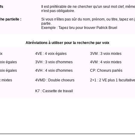
fs
Il est préférable de ne chercher qu'un seul mot clef, même
n'est pas obligatoire.
e partielle :
Si vous n'êtes pas sûr du nom, prénom, ou titre, tapez en 
partie.
Exemple : Tapez bru pour trouver Patrick Bruel
Abréviations à utiliser pour la recherche par voix
ix
4VE : 4 voix égales
3VM : 3 voix mixtes
oix égales
3VH : 3 voix d'hommes
4VM : 4 voix mixtes
oix égales
4VH : 4 voix d'hommes
CP: Choeurs parlés
x mixtes
4VMD : Double choeurs
2+1 : 2 VE plus 1 facultativ
K7 : Cassette de travail