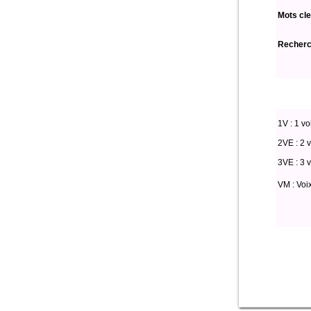
Mots cle
Recherch
1V : 1 vo
2VE : 2 v
3VE : 3 v
VM : Voi