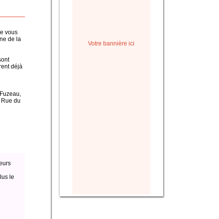
ue vous
ine de la
Votre bannière ici
sont
rent déjà
, Fuzeau,
a Rue du
eurs
lus le