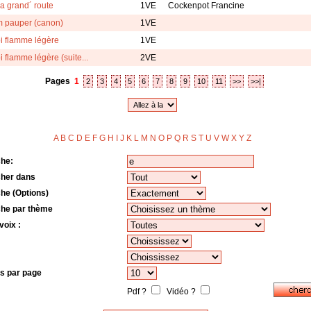
a grand´ route
1VE
Cockenpot Francine
 pauper (canon)
1VE
oi flamme légère
1VE
i flamme légère (suite...
2VE
Pages
1
2
3
4
5
6
7
8
9
10
11
>>
>>|
A
B
C
D
E
F
G
H
I
J
K
L
M
N
O
P
Q
R
S
T
U
V
W
X
Y
Z
o
he:
her dans
he (Options)
he par thème
voix :
s par page
Pdf ?
Vidéo ?