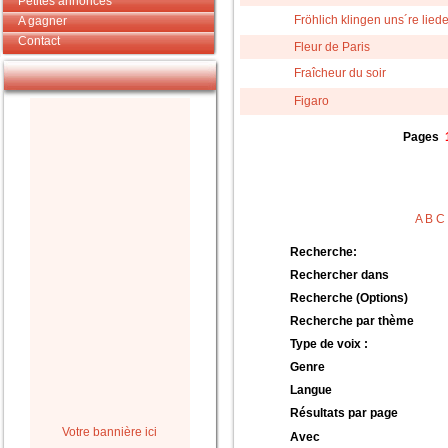
Petites annonces
Fröhlich klingen uns´re liede
A gagner
Contact
Fleur de Paris
Fraîcheur du soir
Figaro
Pages
A
B
C
Recherche:
Rechercher dans
Recherche (Options)
Recherche par thème
Type de voix :
Genre
Langue
Résultats par page
Votre bannière ici
Avec