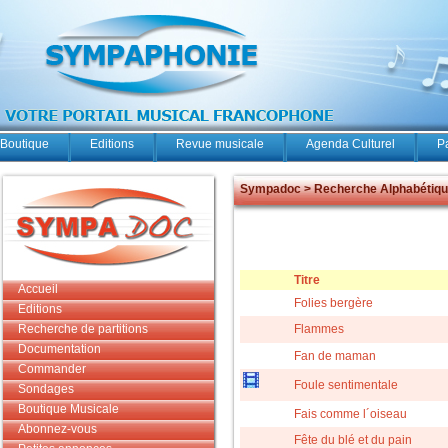
Boutique
Editions
Revue musicale
Agenda Culturel
P
Sympadoc > Recherche Alphabétiq
Titre
Accueil
Folies bergère
Editions
Recherche de partitions
Flammes
Documentation
Fan de maman
Commander
Foule sentimentale
Sondages
Boutique Musicale
Fais comme l´oiseau
Abonnez-vous
Fête du blé et du pain