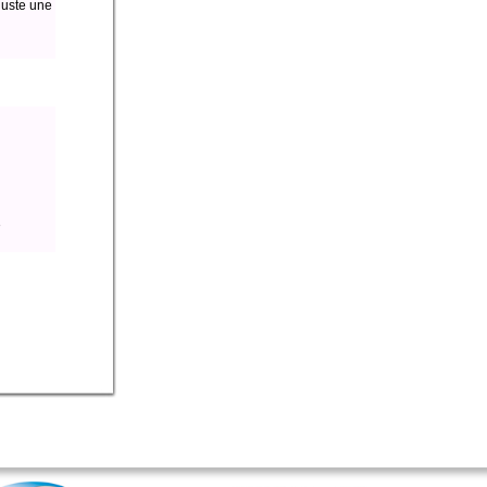
juste une
e