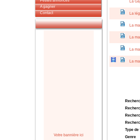
Petites annonces
La Ga
A gagner
Contact
La lég
La ma
La ma
La ma
La ma
Recherc
Recherc
Recherc
Recherc
Type de 
Votre bannière ici
Genre