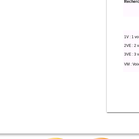
Recherch
1V : 1 vo
2VE : 2 v
3VE : 3 v
VM : Voi
select * from par